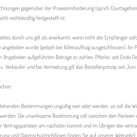
chnungen gegenüber der Provisionsforderung (sprich Courtagehon
t rechtskräftig festgestellt ist.
tes durch uns gilt als anerkannt, wenn nicht der Empfänger sofort
 angeboten wurde (jedoch bei Alleinauftrag ausgeschlossen). An P
en Angeboten aufgeführten Beträge zu zahlen. (Merke: seit Ende De
 u. Verkäufer und bei Vermietung gilt das Bestellerprinzip seit Juni
nchen.
rstehenden Bestimmungen ungültig sein oder werden, so soll die W
werden. Die unwirksame Bestimmung soll zwischen den Parteien d
der Vertragsparteien am nächsten kommt und im Übrigen der vertra
rung und Datenschutzrichtlinien finden Sie auf unserer Webseite)