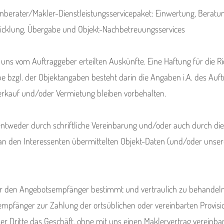
berater/Makler-Dienstleistungsservicepaket: Einwertung, Beratun
icklung, Übergabe und Objekt-Nachbetreuungsservices
 uns vom Auftraggeber erteilten Auskünfte. Eine Haftung für die Ri
 bzgl. der Objektangaben besteht darin die Angaben i.A. des Auftr
erkauf und/oder Vermietung bleiben vorbehalten.
entweder durch schriftliche Vereinbarung und/oder auch durch d
r an den Interessenten übermittelten Objekt-Daten (und/oder unser
für den Angebotsempfänger bestimmt und vertraulich zu behandeln.
pfänger zur Zahlung der ortsüblichen oder vereinbarten Provisio
er Dritte das Geschäft, ohne mit uns einen Maklervertrag vereinbar